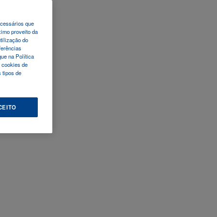
ecessários que
ximo proveito da
tilização do
ferências
ue na Política
 cookies de
 tipos de
CEITO