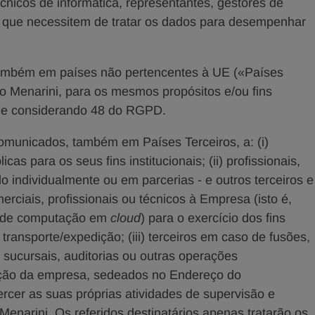
écnicos de informática, representantes, gestores de
s que necessitem de tratar os dados para desempenhar
ambém em países não pertencentes à UE («Países
o Menarini, para os mesmos propósitos e/ou fins
(f) e considerando 48 do RGPD.
omunicados, também em Países Terceiros, a: (i)
icas para os seus fins institucionais; (ii) profissionais,
o individualmente ou em parcerias - e outros terceiros e
rciais, profissionais ou técnicos à Empresa (isto é,
 e de computação em
cloud
) para o exercício dos fins
 transporte/expedição; (iii) terceiros em caso de fusões,
 sucursais, auditorias ou outras operações
ização da empresa, sedeados no Endereço do
rcer as suas próprias atividades de supervisão e
enarini. Os referidos destinatários apenas tratarão os