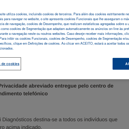
tendimento
ite utiliza cookies, incluindo cookies de terceiros. Para além dos cookies estritamente n
is para navegar no website, o site apresenta cookies Funcionais que lhe asseguram o má
cia de navegação, cookies de Desempenho, que realizam estatísticas agregadas sobre a u
m como cookies de Segmentação que adaptam automaticamente os anúncios on-line às pre
rante a navegação neste ou noutros websites. Caso deseje receber mais informações, cliq
Para inibir os cookies Funcionais, cookies de Desempenho, cookies de Segmentação e/ou
pecíficos, clique em Definições de cookies. Ao clicar em ACEITO, estará a aceitar todos os
cionados.
a Menarini Diagnósticos – Num. Tel. 210 930 000,
t.º 13, Regulamento (UE) 2016/679 («RGPD»)
s de cookies
A
***
Privacidade abreviado entregue pelo centro de
ndimento telefónico
i Diagnósticos destina-se a todos os indivíduos que
o acima indicado.