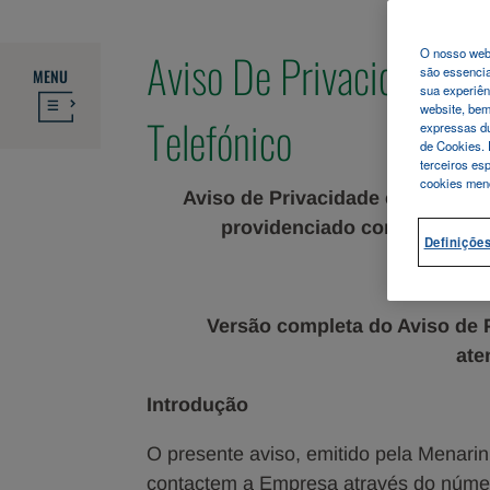
Aviso De Privacidade A
O nosso webs
são essencia
MENU
sua experiên
website, be
Telefónico
expressas du
de Cookies. 
terceiros es
cookies men
Aviso de Privacidade emitido pel
providenciado conforme o ar
Definiçõe
Versão completa do Aviso de 
ate
Introdução
O presente aviso, emitido pela Menarin
contactem a Empresa através do númer