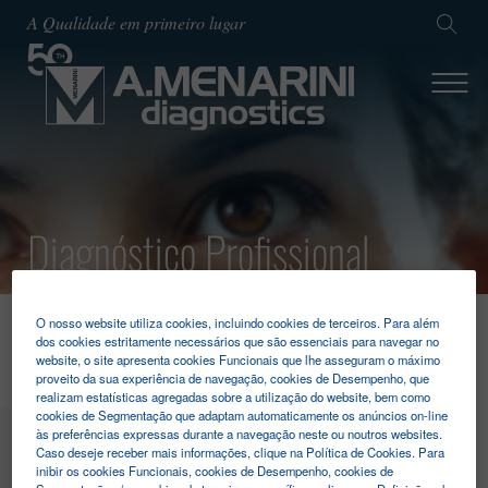
A Qualidade em primeiro lugar
Diagnóstico Profissional
O nosso website utiliza cookies, incluindo cookies de terceiros. Para além
HOME
DIAGNÓSTICO PROFISSIONAL
FOBT
dos cookies estritamente necessários que são essenciais para navegar no
website, o site apresenta cookies Funcionais que lhe asseguram o máximo
proveito da sua experiência de navegação, cookies de Desempenho, que
realizam estatísticas agregadas sobre a utilização do website, bem como
cookies de Segmentação que adaptam automaticamente os anúncios on-line
às preferências expressas durante a navegação neste ou noutros websites.
MENU
Caso deseje receber mais informações, clique na Política de Cookies. Para
inibir os cookies Funcionais, cookies de Desempenho, cookies de