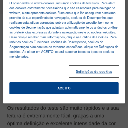
O nosso website utiliza cookies, incluindo cookies de terceiros. Para além
dos cookies estritamente necessários que são essenciais para navegar no
website, o site apresenta cookies Funcionais que lhe asseguram o máximo
Clip Test Plus
proveito da sua experiência de navegação, cookies de Desempenho, que
realizam estatísticas agregadas sobre a utilização do website, bem como
cookies de Segmentação que adaptam automaticamente os anúncios on-line
às preferências expressas durante a navegação neste ou noutros websites.
Caso deseje receber mais informações, clique na Política de Cookies. Para
inibir os cookies Funcionais, cookies de Desempenho, cookies de
Segmentação e/ou cookies de terceiros específicos, clique em Definições de
cookies. Ao clicar em ACEITO, estará a aceitar todos os tipos de cookies
mencionados.
A linha de produtos Clip Test Plus, testes de
gravidez, coloca nas suas mãos a possibilidade
Definições de cookies
de dar uma resposta rápida, fiável e
verdadeiramente profissional a perguntas que o
ACEITO
exigem!
Os resultados do teste são muito rápidos e a sua
leitura é extremamente fácil, graças a uma
óptima definição e excelente intensidade da cor