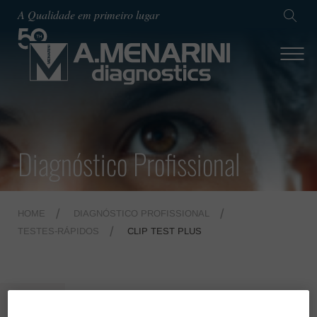
A Qualidade em primeiro lugar
Diagnóstico Profissional
HOME
DIAGNÓSTICO PROFISSIONAL
TESTES-RÁPIDOS
CLIP TEST PLUS
MENU