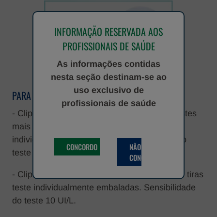
INFORMAÇÃO RESERVADA AOS
PROFISSIONAIS DE SAÚDE
As informações contidas
Clip Test Plus Stick
nesta seção destinam-se ao
uso exclusivo de
PARA USO PROFISSIONAL:
profissionais de saúde
- Clip Test Plus Card – embalagem de 25 testes
mais respectiva pipeta de plástico,
individualmente embaladas. Sensibilidade do
CONCORDO
NÃO
teste 25 UI/L;
CONCORDO
- Clip Test Plus Strip Foil - embalagem de 50 tiras
teste individualmente embaladas. Sensibilidade
do teste 10 UI/L.