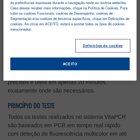
às preferências expressas durante a navegação neste ou noutros websites.
Caso deseje receber mais informações, clique na Política de Cookies. Para
VITAPCR™ EM RESUMO
inibir os cookies Funcionais, cookies de Desempenho, cookies de
Segmentação e/ou cookies de terceiros específicos, clique em Definições de
VitaPCR™ VitaPCR ™ é um sistema point-of-
cookies. Ao clicar em ACEITO, estará a aceitar todos os tipos de cookies
mencionados.
care molecular rápido baseado em PCR em
Tempo Real para deteção molecular rápida de
Definições de cookies
SARSCoV-2 e outros vírus respiratórios,
diretamente de exsudados oro e nasofaríngeos.
ACEITO
O sistema combina alta sensibilidade com
facilidade de utilização, oferecendo resultados
precisos e úteis em apenas 20 minutos,
exatamente onde são necessários.
PRINCÍPIO DO TESTE
Todos os testes realizados no sistema VitaPCR
são baseados em PCR em tempo real rápido
com deteção de fluorescência multicolor em até