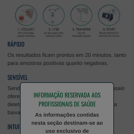
RÁPIDO
Os resultados ficam prontos em 20 minutos, tanto
para amostras positivas quanto negativas.
SENSÍVEL
Sendo um teste de PCR em tempo real, o ensaio
INFORMAÇÃO RESERVADA AOS
oferece altíssima sensibilidade, permitindo
PROFISSIONAIS DE SAÚDE
detetar pacientes com carga viral moderado a
baixa.
As informações contidas
nesta seção destinam-se ao
INTUITIVO
uso exclusivo de