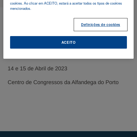
cookies. Ao clicar em ACEITO, estará a aceitar todos os tipos de cookies
mencionados.
2023 - 04 - 14
Definições de cookies
SPML
ACEITO
15ª Reunião Científica
14 e 15 de Abril de 2023
Centro de Congressos da Alfandega do Porto