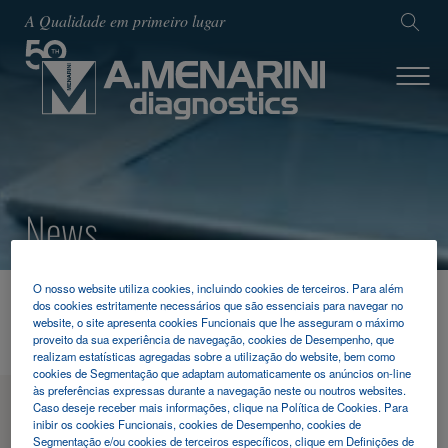
A Qualidade em primeiro lugar
News
O nosso website utiliza cookies, incluindo cookies de terceiros. Para além
HOME
NOTICIAS & EVENTOS
2023
SPML
dos cookies estritamente necessários que são essenciais para navegar no
website, o site apresenta cookies Funcionais que lhe asseguram o máximo
proveito da sua experiência de navegação, cookies de Desempenho, que
realizam estatísticas agregadas sobre a utilização do website, bem como
cookies de Segmentação que adaptam automaticamente os anúncios on-line
às preferências expressas durante a navegação neste ou noutros websites.
MENU
Caso deseje receber mais informações, clique na Política de Cookies. Para
inibir os cookies Funcionais, cookies de Desempenho, cookies de
Segmentação e/ou cookies de terceiros específicos, clique em Definições de