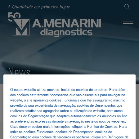
A Qualidade em primeiro lugar
News
O nosso website utiliza cookies, incluindo cookies de terceiros. Para além
HOME
NOTICIAS & EVENTOS
2024
dos cookies estritamente necessários que são essenciais para navegar no
website, o site apresenta cookies Funcionais que lhe asseguram o máximo
ECCMID 2024
proveito da sua experiência de navegação, cookies de Desempenho, que
realizam estatísticas agregadas sobre a utilização do website, bem como
cookies de Segmentação que adaptam automaticamente os anúncios on-line
às preferências expressas durante a navegação neste ou noutros websites.
Caso deseje receber mais informações, clique na Política de Cookies. Para
MENU
inibir os cookies Funcionais, cookies de Desempenho, cookies de
Segmentação e/ou cookies de terceiros específicos, clique em Definições de