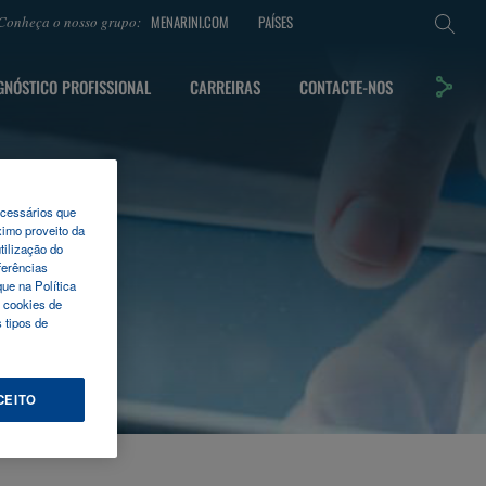
MENARINI.COM
PAÍSES
Conheça o nosso grupo:
GNÓSTICO PROFISSIONAL
CARREIRAS
CONTACTE-NOS
ecessários que
ximo proveito da
tilização do
ferências
ue na Política
 cookies de
 tipos de
CEITO