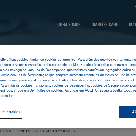
QUEM SOMOS
DIABETES CARE
DIA
ite utiliza cookies, incluindo cookies de terceiros. Para além dos cookies estritamente n
is para navegar no website, o site apresenta cookies Funcionais que lhe asseguram o má
cia de navegação, cookies de Desempenho, que realizam estatísticas agregadas sobre a u
m como cookies de Segmentação que adaptam automaticamente os anúncios on-line às pre
rante a navegação neste ou noutros websites. Caso deseje receber mais informações, cliq
Para inibir os cookies Funcionais, cookies de Desempenho, cookies de Segmentação e/ou
pecíficos, clique em Definições de cookies. Ao clicar em ACEITO, estará a aceitar todos os
cionados.
s de cookies
A
ATIONAL CONGRESS ON AUTOIMMUNITY