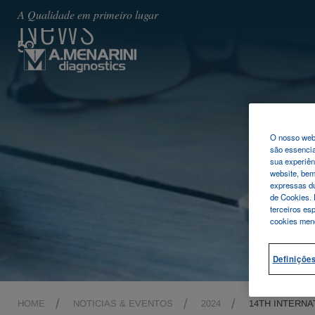
News
A Qualidade em primeiro lugar
O nosso webs
são essencia
sua experiên
website, be
expressas du
de Cookies. 
terceiros es
cookies men
Definiçõe
HOME
NOTICIAS & EVENTOS
2024
14TH INTERN