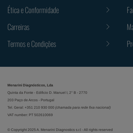
Ética e Conformidade
Fa
Carreiras
Ma
Termos e Condições
Pr
Menarini Diagnósticos, Lda
Quinta da Fonte - Edificio D. Manuel I, 2° B - 2770
203 Paço de Arcos - Portugal
Tel. Geral: +351 210 930 000
(chamada para rede fixa nacional)
VAT number: PT 502610069
© Copyright 2025 A. Menarini Diagnostics s.r.l - All rights reserved