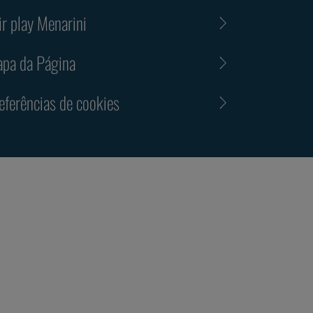
ir play Menarini
pa da Página
eferências de cookies